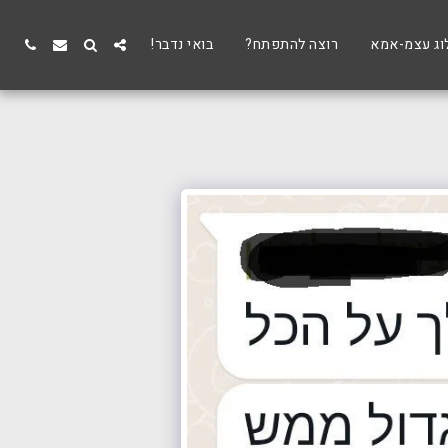
וג עצמ-אמא
רוצה להתפתח?
בואי נדבר!