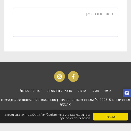
אישי
עסקי
ארגוני
סדנאות והרצאות
רוצה להתפתח?
זכויות יוצרים © 2026 כל הזכויות שמורות -
פנינית דן טנצר-מאמנת להתפתחות עסקית,אישית
וארגונית
תנאי שימוש
|
פרטיות
אתר זה משתמש ב"עוגיות" (Cookie) על-מנת להבטיח שתהנה מהחוויה
הבנתי!
הטובה ביותר באתר שלך.