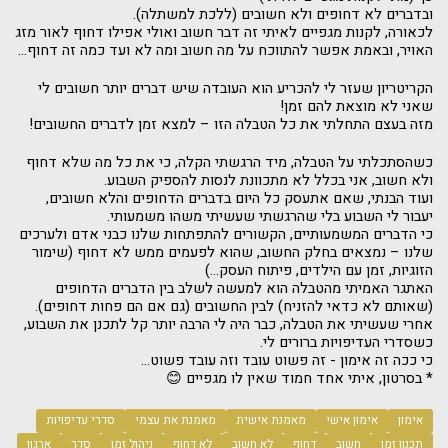
ובדברים לא דחופים ולא חשובים (ללכת למשתלה).
לכאורה, לקנות מגפיים לאיתי זה דבר חשוב ואולי אפילו דחוף לאור מזג
האויר, ובאמת אפשר להתווכח על מה חשוב ומה לא ועד כמה זה דחוף...
הקריטריון שעזר לי להכריע הוא העובדה שיש דברים יותר חשובים לי
שאני לא מוצאת להם זמן!
מזה בעצם התחלתי את כל הטבלה הזו – למצא זמן לדברים החשובים!
כשהסתכלתי על הטבלה, מיד הרגשתי הקלה, כי את כל מה שלא דחוף
ולא חשוב, אני בכלל לא מתכוונת לנסות להספיק השבוע.
ועוד הבנתי, שאם אתעסק כל היום בדברים הדחופים והלא חשובים,
יעבור לי השבוע בלי שהרגשתי שעשיתי משהו משמעותי.
כי הדברים המשמעותיים, הקשורים להתפתחות שלנו כבני אדם ולערכים
שלנו – נמצאים בחלק החשוב, שהוא לפעמים ממש לא דחוף (שימור
הזוגיות, זמן עם הילדים, פיתוח העסק...)
האתגר האמיתי מהטבלה הוא למעשה לשלב בין הדברים הדחופים
(שאותם לא כדאי להזניח) לבין החשובים (גם אם הם פחות דחופים).
אחרי שעשיתי את הטבלה, כבר היה לי הרבה יותר קל לתכנן את השבוע,
כשסדרי העדיפויות ברורים לי.
כי ככה זה אימון - זה פשוט עובד וזה עובד פשוט...
* בסרטון, איתי אחד חמוד שאין לו מגפיים 😊
אימון
אימון אישי
מאמנת אישית
מאמנת את עצמי
סדרי עדיפויות
תכנון זמן
חשוב
דחוף
לא חשוב
לא דחוף
ניהול זמן
סדר
ארגון