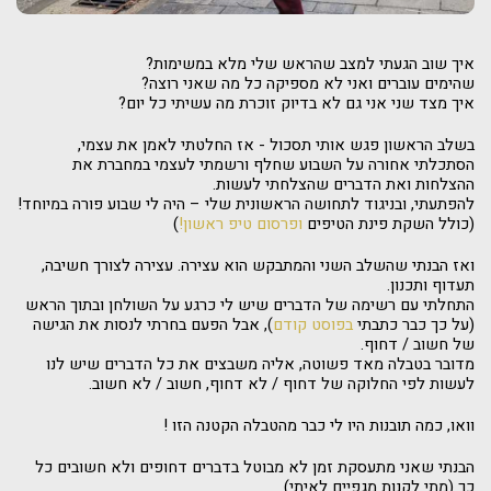
איך שוב הגעתי למצב שהראש שלי מלא במשימות?
שהימים עוברים ואני לא מספיקה כל מה שאני רוצה?
איך מצד שני אני גם לא בדיוק זוכרת מה עשיתי כל יום?
בשלב הראשון פגש אותי תסכול - אז החלטתי לאמן את עצמי,
הסתכלתי אחורה על השבוע שחלף ורשמתי לעצמי במחברת את
ההצלחות ואת הדברים שהצלחתי לעשות.
להפתעתי, ובניגוד לתחושה הראשונית שלי – היה לי שבוע פורה במיוחד!
(כולל השקת פינת הטיפים
ופרסום טיפ ראשון!
)
ואז הבנתי שהשלב השני והמתבקש הוא עצירה. עצירה לצורך חשיבה,
תעדוף ותכנון.
התחלתי עם רשימה של הדברים שיש לי כרגע על השולחן ובתוך הראש
(על כך כבר כתבתי
בפוסט קודם
), אבל הפעם בחרתי לנסות את הגישה
של חשוב / דחוף.
מדובר בטבלה מאד פשוטה, אליה משבצים את כל הדברים שיש לנו
לעשות לפי החלוקה של דחוף / לא דחוף, חשוב / לא חשוב.
וואו, כמה תובנות היו לי כבר מהטבלה הקטנה הזו !
הבנתי שאני מתעסקת זמן לא מבוטל בדברים דחופים ולא חשובים כל
כך (מתי לקנות מגפיים לאיתי)