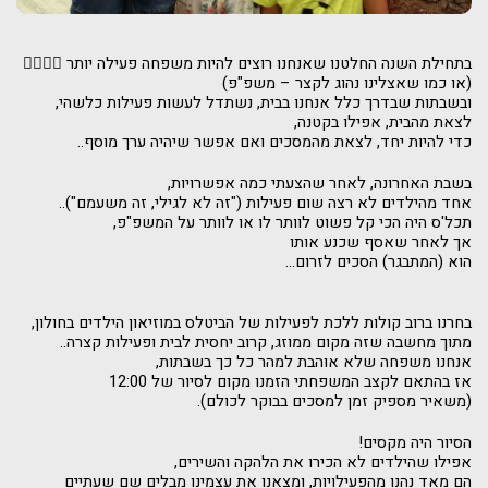
בתחילת השנה החלטנו שאנחנו רוצים להיות משפחה פעילה יותר 🏃‍♀🏃‍♂
(או כמו שאצלינו נהוג לקצר – משפ"פ)
ובשבתות שבדרך כלל אנחנו בבית, נשתדל לעשות פעילות כלשהי,
לצאת מהבית, אפילו בקטנה,
כדי להיות יחד, לצאת מהמסכים ואם אפשר שיהיה ערך מוסף..
בשבת האחרונה, לאחר שהצעתי כמה אפשרויות,
אחד מהילדים לא רצה שום פעילות ("זה לא לגילי, זה משעמם")..
תכל'ס היה הכי קל פשוט לוותר לו או לוותר על המשפ"פ,
אך לאחר שאסף שכנע אותו
הוא (המתבגר) הסכים לזרום...
בחרנו ברוב קולות ללכת לפעילות של הביטלס במוזיאון הילדים בחולון,
מתוך מחשבה שזה מקום ממוזג, קרוב יחסית לבית ופעילות קצרה..
אנחנו משפחה שלא אוהבת למהר כל כך בשבתות,
אז בהתאם לקצב המשפחתי הזמנו מקום לסיור של 12:00
(משאיר מספיק זמן למסכים בבוקר לכולם).
הסיור היה מקסים!
אפילו שהילדים לא הכירו את הלהקה והשירים,
הם מאד נהנו מהפעילויות, ומצאנו את עצמינו מבלים שם שעתיים