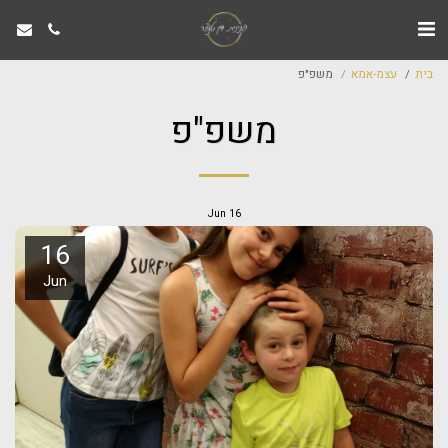
בית
עצמ-אמא
משפ"פ
משפ"פ
Jun
16
16
Jun